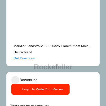
Mainzer Landstraße 50, 60325 Frankfurt am Main,
Deutschland
Get Directions
R
o
c
k
e
f
e
l
l
e
r
Bewertung
Login To Write Your Review
There are no reviews yet.