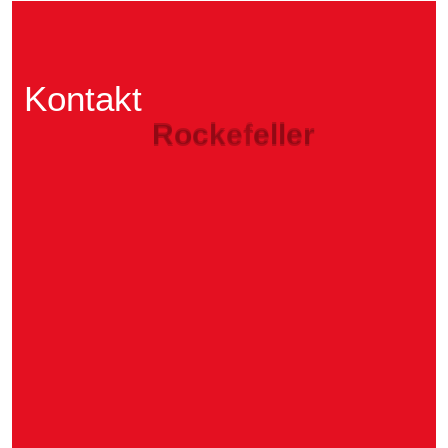
Kontakt
R
o
c
k
e
f
e
l
l
e
r