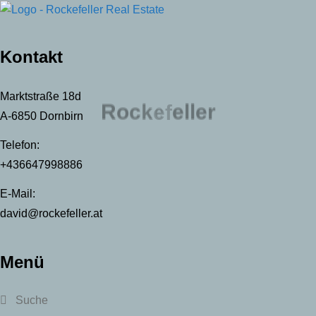
Kontakt
Marktstraße 18d
R
o
c
k
e
f
e
l
l
e
r
A-6850 Dornbirn
Telefon:
+436647998886
E-Mail:
david@rockefeller.at
Menü
Suche