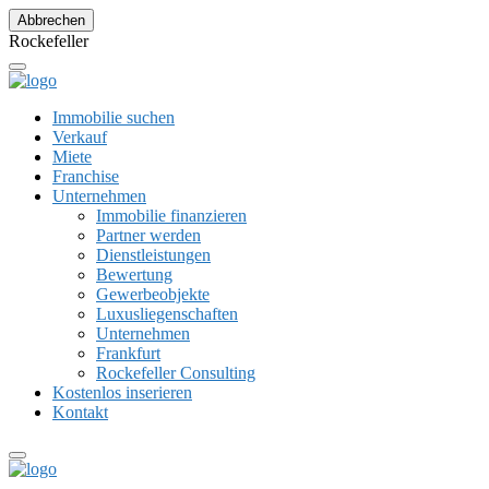
Abbrechen
R
o
c
k
e
f
e
l
l
e
r
Immobilie suchen
Verkauf
Miete
Franchise
Unternehmen
Immobilie finanzieren
Partner werden
Dienstleistungen
Bewertung
Gewerbeobjekte
Luxusliegenschaften
Unternehmen
Frankfurt
Rockefeller Consulting
Kostenlos inserieren
Kontakt