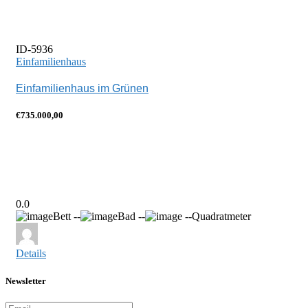
ID-5936
Einfamilienhaus
Einfamilienhaus im Grünen
€735.000,00
0.0
Bett --
Bad --
--Quadratmeter
Details
Newsletter