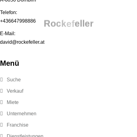
Telefon:
+436647998886
R
o
c
k
e
f
e
l
l
e
r
E-Mail:
david@rockefeller.at
Menü
Suche
Verkauf
Miete
Unternehmen
Franchise
Dienstleistungen