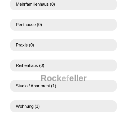
Mehrfamilienhaus
(0)
Penthouse
(0)
Praxis
(0)
Reihenhaus
(0)
R
o
c
k
e
f
e
l
l
e
r
Studio / Apartment
(1)
Wohnung
(1)