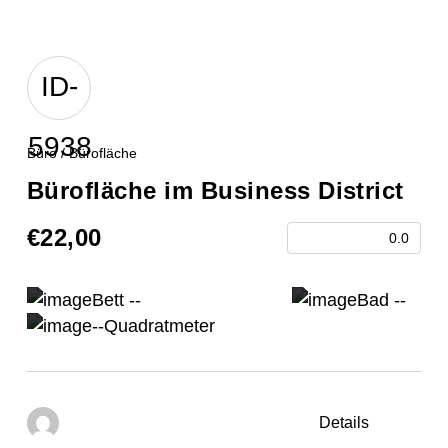
ID-
5938
Büro / Bürofläche
Bürofläche im Business District
€22,00
0.0
Bett --
Bad --
--Quadratmeter
Details