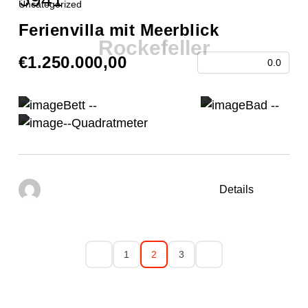
Uncategorized
Ferienvilla mit Meerblick
R
o
c
k
e
f
e
l
l
e
r
€1.250.000,00
0.0
Bett --
Bad --
--Quadratmeter
Details
1
2
3