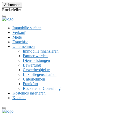
Abbrechen
R
o
c
k
e
f
e
l
l
e
r
Immobilie suchen
Verkauf
Miete
Franchise
Unternehmen
Immobilie finanzieren
Partner werden
Dienstleistungen
Bewertung
Gewerbeobjekte
Luxusliegenschaften
Unternehmen
Frankfurt
Rockefeller Consulting
Kostenlos inserieren
Kontakt