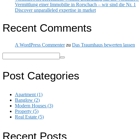
Vermittlung einer Immobilie in Rorschach – wir sind die Nr. 1
Discover unparalleled expertise in market
Recent Comments
A WordPress Commenter
zu
Das Traumhaus bewerten lassen
Post Categories
Apartment
(1)
Banglow
(2)
Modern Houses
(3)
Property
(5)
Real Estate
(5)
Recent Posts