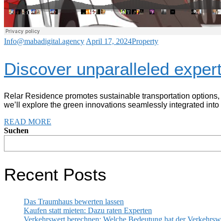
Info@mabadigital.agency
April 17, 2024
Property
Discover unparalleled expert
Relar Residence promotes sustainable transportation options, 
we’ll explore the green innovations seamlessly integrated into
READ MORE
Suchen
Recent Posts
Das Traumhaus bewerten lassen
Kaufen statt mieten: Dazu raten Experten
Verkehrswert berechnen: Welche Bedeutung hat der Verkehrswe