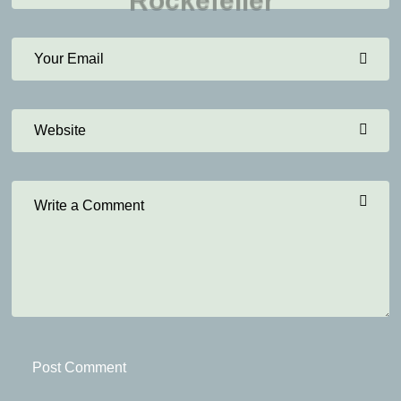
R
o
c
k
e
f
e
l
l
e
r
Post Comment